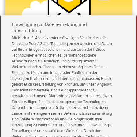
rechteckige
Briefumschläge
, sondern auch Umschläge in
quadratischer Form ohne Aufpreis nutzen.
Was kostet der Versand eines
Einwilligung zu Datenerhebung und
-übermittlung
Großbriefes in Deutschland?
Mit Klick auf „Alle akzeptieren” willigen Sie ein, dass die
Deutsche Post AG alle Technologien verwenden und Daten
Abonnieren Sie unseren Newsletter
Das Porto für Großbriefe innerhalb Deutschlands kostet 1,80
auf Ihrem Endgerät speichern und auslesen darf. Diese
Technologien ermöglichen es, personenbezogene
€. In unserem Online Shop finden Sie eine breite Palette an
Immer informiert über exklusive Angebote und
Auswertungen zu Besuchen und Nutzung unserer
Briefmarken
mit abwechslungsreichen Motiven. Besonders
Aktionen - jetzt mit Vorteil
Webseite durchzuführen, um ein bestmögliches Online-
praktisch für Vielversender sind auch unsere Markenboxen
Erlebnis zu bieten und Inhalte oder Funktionen den
Privatkunden
sichern sich einen
5 € Gutschein
oder -rollen, die Sie sich bequem ins Büro liefern lassen
jeweiligen Präferenzen und Interessen anzupassen. Hierzu
für POSTSCAN!
gehört auch die Erstellung von Profilen, um unser Angebot
können.
Geschäftskunden
erhalten einen
5 € Gutschein
möglichst komfortabel und zielgruppengerecht zu
gestalten und unsere Marketingaktivitäten zu unterstützen.
für Briefmarke individuell!
Welche DIN Formate sind geeignet?
Ferner willigen Sie ein, dass vorgenannte Technologien
Datenübermittlungen an Drittanbieter vornehmen, die in
Zur Newsletter-Anmeldung
Ländern ohne angemessenes Datenschutzniveau ansässig
Folgende Briefumschlagformate sind für den Großbrief
sind. Weitere Informationen und die Möglichkeit, Ihre
geeignet:
Einwilligung zu widerrufen, finden Sie unter „Einwilligungs-
Einstellungen“ unten auf dieser Webseite. Durch den
DIN A4 (21,0 x 29,7 cm)
Widerruf der Einwilligung wird die Rechtmäßigkeit der bis