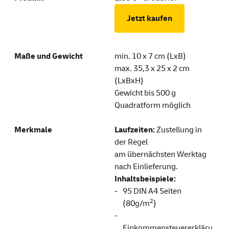
Jetzt kaufen
min. 10 x 7 cm (LxB)
max. 35,3 x 25 x 2 cm
(LxBxH)
Gewicht bis 500 g
Quadratform möglich
Laufzeiten:
Zustellung in
der Regel
am übernächsten Werktag
nach Einlieferung.
Inhaltsbeispiele:
95 DIN A4 Seiten
2
(80g/m
)
Einkommensteuererkläru