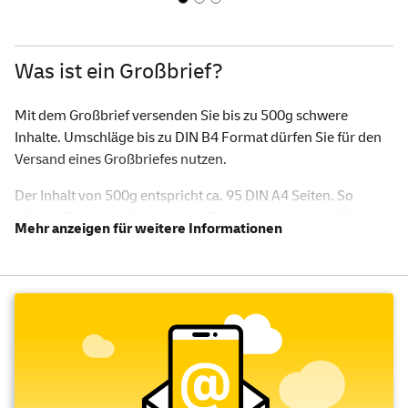
Was ist ein Großbrief?
Mit dem Großbrief versenden Sie bis zu 500g schwere
Inhalte. Umschläge bis zu DIN B4 Format dürfen Sie für den
Versand eines Großbriefes nutzen.
Der Inhalt von 500g entspricht ca. 95 DIN A4 Seiten. So
können Sie beispielsweise eine Einkommensteuererklärung
oder eine Broschüre verschicken.
Wie groß darf der Briefumschlag bei
einem Großbrief sein?
Bitte beachten Sie, dass die maximale Größe des
Briefumschlages 35,3 x 25,0 x 2 cm (Länge x Breite x Höhe)
nicht übersteigen darf. Zudem können Sie nicht nur