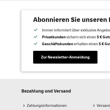
wie z.B.
Alternati
Abonnieren Sie unseren 
unserer P
Immer informiert über exklusive Angebote
Wie s
Privatkunden
sichern sich einen
5 € Gu
Mit dem 
Geschäftskunden
erhalten einen
5 € Gu
Wie g
Zur Newsletter-Anmeldung
Bitte be
Seite lä
Briefums
Welch
Bezahlung und Versand
Folgende
Zahlungsinformationen
Versan