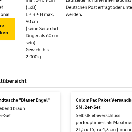
-
min. 14 x 9 cm
Laufzeiten für Brief International
ef
(LxB)
Deutschen Post erfragt oder unt
ional
L + B + H max.
werden.
90 cm
ke
(keine Seite darf
cken
länger als 60 cm
sein)
Gewicht bis
2.000 g
tübersicht
ndtasche "Blauer Engel"
ColomPac Paket Versandk
SM, 2er-Set
lebend braun
r-Set
Selbstklebeverschluss
portooptimiert als Maxibrie
21,5 x 15,5 x 4,3 cm (Inne