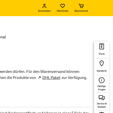
Anmelden
Merkliste
Warenkorb
onal
Porto
t werden dürfen. Für den Warenversand können
Standorte
ehen die Produkte von
DHL Paket
zur Verfügung.
Häufige
Fragen
Service &
Kontakt