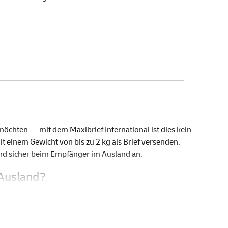
chten — mit dem Maxibrief International ist dies kein
einem Gewicht von bis zu 2 kg als Brief versenden.
d sicher beim Empfänger im Ausland an.
 Ausland?
t von 2 kg kostet nur 17 Euro. Das Porto können Sie wie
fen 5,00 € und 2,00 €, freimachen. Diese können Sie in
e breite Palette an anderen nützlichen
Versandprodukten
,