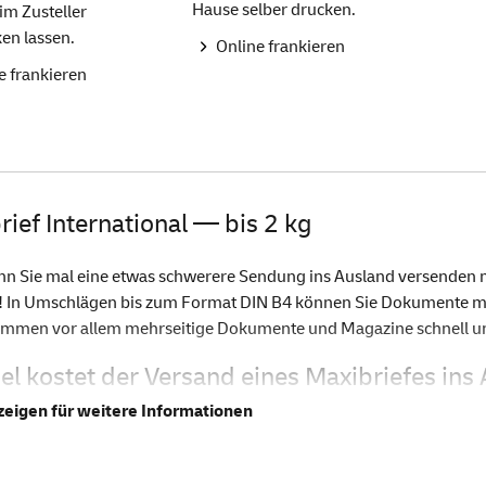
Hause selber drucken.
im Zusteller
en lassen.
Online frankieren
e frankieren
rief International — bis 2 kg
n Sie mal eine etwas schwerere Sendung ins Ausland versenden mö
 In Umschlägen bis zum Format DIN B4 können Sie Dokumente mit 
mmen vor allem mehrseitige Dokumente und Magazine schnell un
iel kostet der Versand eines Maxibriefes ins
weite Versand eines Maxibriefes International bis zu einem Gewich
mit Briefmarken, beispielsweise in einer Kombination der Wertstu
Online Shop ganz einfach bestellen. Dazu finden Sie dort auch ein