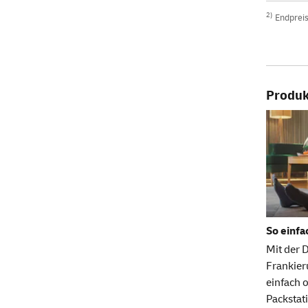
2)
Endpreis 
Produkt
So einfa
Mit der 
Frankie
einfach 
Packstati