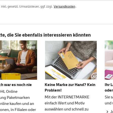
inkl. gesetzl. Umsatzsteuer, ggf. zzgl.
Versandkosten
.
e, die Sie ebenfalls interessieren könnten
ch war es noch nie
Keine Marke zur Hand? Kein
Ihr 
Problem!
oder
DHL Online
Mit der INTERNETMARKE
Sie 
rung Paketmarken
einfach Wert und Motiv
und 
online kaufen und an
auswählen und schnell zu
onen, in Filialen oder
J