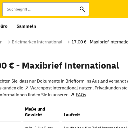
Büro
Sammeln
en
Briefmarken international
17,00 € - Maxibrief Internati
0 € - Maxibrief International
achten Sie, dass nur Dokumente in Briefform ins Ausland versand
tskunden die
Warenpost International
nutzen, Privatkunden st
Informationen finden Sie in unseren
FAQs
.
Maße und
t
Gewicht
Laufzeit