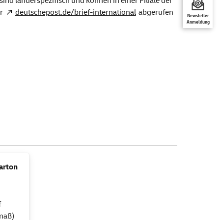
 sind länderspezifisch und können in einer Filiale der
er
deutschepost.de/brief-international
abgerufen
Newsletter
Anmeldung
arton
f
nmaß)