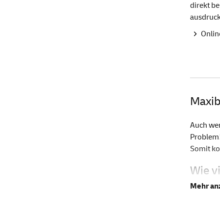
direkt be
ausdruck
Onlin
Maxib
Auch wen
Problem!
Somit ko
Wie v
Der welt
gewohnt 
unserem 