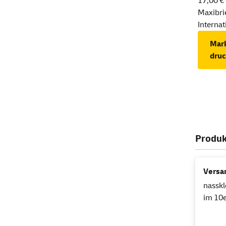
17,00 € 
Maxibri
Internat
Mar
dru
Produk
Versa
nassk
im 10e