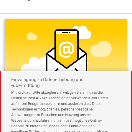
Empfängeradresse aufzuschreiben und diesen in einen
Briefkasten zu werfen.
Wie viel kostet der internationale
Versand eines Kompaktbriefes?
Der weltweite Versand eines Kompaktbriefes kostet nur 1,80
Euro. In unserem Online Shop finden Sie eine breite Palette
an Briefmarken für den Versand ins Ausland mit einer
abwechslungsreichen Auswahl an schönen Motiven.
Zusätzlich finden Sie auch geeignete
Versandprodukte
, wie
Einwilligung zu Datenerhebung und
-übermittlung
Briefumschläge, Briefmarken oder Brief- und
Paketwaagen
Mit Klick auf „Alle akzeptieren” willigen Sie ein, dass die
in unserem Shop.
Deutsche Post AG alle Technologien verwenden und Daten
Abonnieren Sie unseren Newsletter
auf Ihrem Endgerät speichern und auslesen darf. Diese
Wie schwer darf der Kompaktbrief
Technologien ermöglichen es, personenbezogene
Immer informiert über exklusive Angebote und
Auswertungen zu Besuchen und Nutzung unserer
International sein?
Aktionen - jetzt mit Vorteil
Webseite durchzuführen, um ein bestmögliches Online-
Erlebnis zu bieten und Inhalte oder Funktionen den
Privatkunden
sichern sich einen
5 € Gutschein
Mit diesem Briefformat versenden Sie Inhalte bis zu einem
jeweiligen Präferenzen und Interessen anzupassen. Hierzu