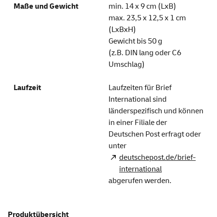
min. 14 x 9 cm (LxB)
max. 23,5 x 12,5 x 1 cm
(LxBxH)
Gewicht bis 50 g
(z.B. DIN lang oder C6
Umschlag)
Laufzeiten für Brief
International sind
länderspezifisch und können
in einer Filiale der
Deutschen Post erfragt oder
unter
deutschepost.de/brief-
international
abgerufen werden.
Produktübersicht