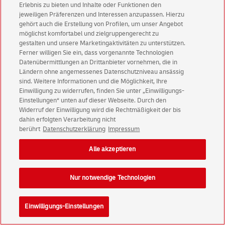
Erlebnis zu bieten und Inhalte oder Funktionen den
jeweiligen Präferenzen und Interessen anzupassen. Hierzu
gehört auch die Erstellung von Profilen, um unser Angebot
in den Warenkorb
möglichst komfortabel und zielgruppengerecht zu
gestalten und unsere Marketingaktivitäten zu unterstützen.
Auf die Merkliste
Ferner willigen Sie ein, dass vorgenannte Technologien
Datenübermittlungen an Drittanbieter vornehmen, die in
Ländern ohne angemessenes Datenschutzniveau ansässig
sind. Weitere Informationen und die Möglichkeit, Ihre
Einwilligung zu widerrufen, finden Sie unter „Einwilligungs-
Helferinnen und Helfer der Menschheit 2.0 -
Einstellungen“ unten auf dieser Webseite. Durch den
"Suchthilfe", Briefmarke zu 1,10 + 0,45 €, 10er-Bogen
Widerruf der Einwilligung wird die Rechtmäßigkeit der bis
dahin erfolgten Verarbeitung nicht
nassklebend
berührt
Datenschutzerklärung
Impressum
aus der Serie "Für die Wohlfahrtspflege"
Ausgabemonat: Februar 2025
Alle akzeptieren
Nur notwendige Technologien
Einwilligungs-Einstellungen