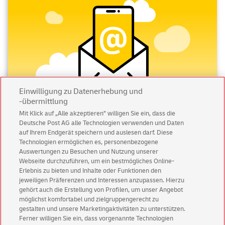
C6/5 bis 20 g werden als
Standardbriefe
versendet. In
dieser Briefmarkenkategorie finden Sie besonders
viele Motive und sicherlich für jeden Geschmack was
Originelles.
Falls der Brief doch bisschen schwerer ausfällt, jedoch
nicht mehr als 50 g, sollten Sie zum
Kompaktbrief
wechseln. Auch hier finden Sie Briefmarken in
verschiedenen Ausführungen.
Einwilligung zu Datenerhebung und
-übermittlung
Großbriefe
bis zu 500 g sind auch für quadratische
Mit Klick auf „Alle akzeptieren” willigen Sie ein, dass die
Umschläge möglich und dürfen bis zum Format DIN B4
Deutsche Post AG alle Technologien verwenden und Daten
Abonnieren Sie unseren Newsletter
groß sein. Höhe des Briefumschlages darf jedoch 2 cm
auf Ihrem Endgerät speichern und auslesen darf. Diese
nicht überschreiten.
Technologien ermöglichen es, personenbezogene
Immer informiert über exklusive Angebote und
Mit dem
Maxibrief
versenden Sie die Briefe bis 1.000
Auswertungen zu Besuchen und Nutzung unserer
Aktionen - jetzt mit Vorteil
Webseite durchzuführen, um ein bestmögliches Online-
g. Hier gelten gleiche Briefumschlagbestimmungen
Erlebnis zu bieten und Inhalte oder Funktionen den
Privatkunden
sichern sich einen
5 € Gutschein
wie beim Großbrief. Maximale Höhe des
jeweiligen Präferenzen und Interessen anzupassen. Hierzu
für POSTSCAN!
Briefumschlages darf 5 cm betragen.
gehört auch die Erstellung von Profilen, um unser Angebot
Falls Sie jedoch noch ältere Briefmarke haben, deren
Geschäftskunden
erhalten einen
5 € Gutschein
möglichst komfortabel und zielgruppengerecht zu
gestalten und unsere Marketingaktivitäten zu unterstützen.
Wert den heutigen Frankierbestimmungen nicht
für Briefmarke individuell!
Ferner willigen Sie ein, dass vorgenannte Technologien
entspricht, können Sie in
Andere Wertstufen
stöbern