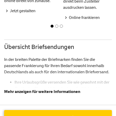
online direkt von zuhause.
direkt beim Zusteller
ausdrucken lassen.
Jetzt gestalten
Online frankieren
Übersicht Briefsendungen
In der breiten Palette der Briefmarken finden Sie die
passende Frankierung für Ihren Bedarf sowohl innerhalb
Deutschlands als auch für den internationalen Briefversand.
Ihre Urlaubsgrüße versenden Sie wie gewohnt mit der
Postkarte
. Ob nassklebend oder selbstklebend, in
Rollenform oder als Markenset - bei uns finden Sie eine
große Auswahl an Briefmarken in der für Sie
passenden Ausführung.
Klassische Briefumschläge im Format DIN lang oder