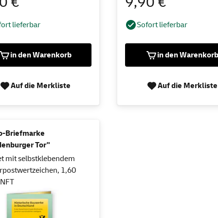
90 €
9,90 €
ort lieferbar
Sofort lieferbar
in den Warenkorb
in den Warenkor
Auf die Merkliste
Auf die Merkliste
o-Briefmarke
denburger Tor"
t mit selbstklebendem
postwertzeichen, 1,60
 NFT