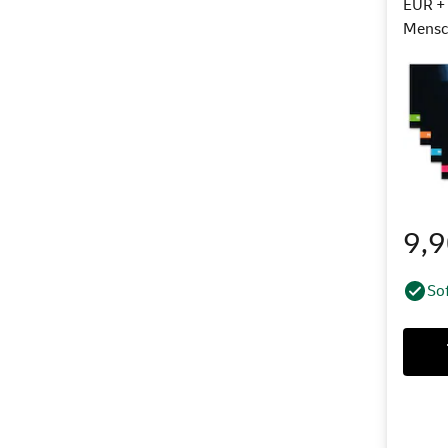
EUR + 
Mensch
9,
Sof