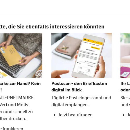
e, die Sie ebenfalls interessieren könnten
arke zur Hand? Kein
Postscan - den Briefkasten
Ihr 
!
digital im Blick
oder
 INTERNETMARKE
Tägliche Post eingescannt und
Sie 
Wert und Motiv
digital empfangen.
und 
n und schnell zu
Jetzt beauftragen
J
lber drucken.
e frankieren