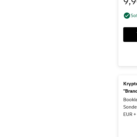
9,
Sof
Krypt
"Bran
Bookle
Sonder
EUR +