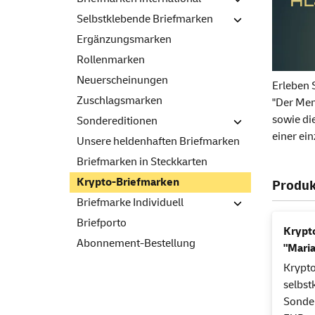
Selbstklebende Briefmarken
Ergänzungsmarken
Rollenmarken
Neuerscheinungen
Erleben 
Zuschlagsmarken
"Der Men
sowie di
Sondereditionen
einer ein
Unsere heldenhaften Briefmarken
Briefmarken in Steckkarten
Krypto-Briefmarken
Produk
Briefmarke Individuell
Briefporto
Krypt
Abonnement-Bestellung
"Mari
Krypto
selbs
Sonder