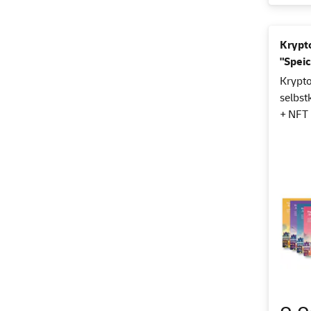
Krypt
"Spei
Krypto
selbs
+ NFT