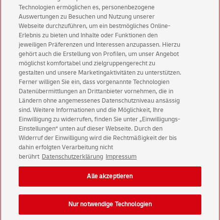
Technologien ermöglichen es, personenbezogene
Immer informiert über exklusive Angebote und
Auswertungen zu Besuchen und Nutzung unserer
Aktionen - jetzt mit Vorteil
Webseite durchzuführen, um ein bestmögliches Online-
Erlebnis zu bieten und Inhalte oder Funktionen den
Privatkunden
sichern sich einen
5 € Gutschein
jeweiligen Präferenzen und Interessen anzupassen. Hierzu
für POSTSCAN!
gehört auch die Erstellung von Profilen, um unser Angebot
Geschäftskunden
erhalten einen
5 € Gutschein
möglichst komfortabel und zielgruppengerecht zu
gestalten und unsere Marketingaktivitäten zu unterstützen.
für Briefmarke individuell!
Ferner willigen Sie ein, dass vorgenannte Technologien
Datenübermittlungen an Drittanbieter vornehmen, die in
Ländern ohne angemessenes Datenschutzniveau ansässig
Zur Newsletter-Anmeldung
sind. Weitere Informationen und die Möglichkeit, Ihre
Einwilligung zu widerrufen, finden Sie unter „Einwilligungs-
Einstellungen“ unten auf dieser Webseite. Durch den
Widerruf der Einwilligung wird die Rechtmäßigkeit der bis
dahin erfolgten Verarbeitung nicht
© Sun Aug 09 03:07:32 CEST 2026 Deutsche Post AG
berührt
Datenschutzerklärung
Impressum
Impressum
Datenschutz
Alle akzeptieren
Einwilligungs-Einstellungen
Rechtliche Hinweise
Barrierefreiheit
Nur notwendige Technologien