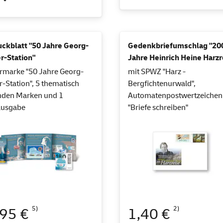
ckblatt "50 Jahre Georg-
Gedenkbriefumschlag "20
r-Station"
Jahre Heinrich Heine Harzr
rmarke "50 Jahre Georg-
mit SPWZ "Harz -
r-Station", 5 thematisch
Bergfichtenurwald",
nden Marken und 1
Automatenpostwertzeichen
ausgabe
"Briefe schreiben"
5)
2)
,95 €
1,40 €