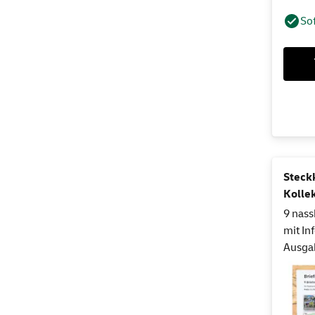
Sof
Steck
Kolle
9 nass
mit In
Ausga