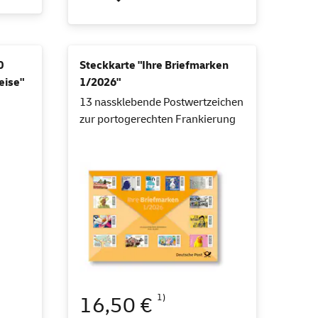
0
Steckkarte "Ihre Briefmarken
eise"
1/2026"
13 nassklebende Postwertzeichen
zur portogerechten Frankierung
1)
16,50 €