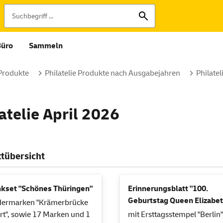
Büro
Sammeln
 Produkte
Philatelie Produkte nach Ausgabejahren
Philate
atelie April 2026
tübersicht
kset "Schönes Thüringen"
Erinnerungsblatt "100.
Geburtstag Queen Elizabeth
dermarken "Krämerbrücke
urt", sowie 17 Marken und 1
mit Ersttagsstempel "Berlin