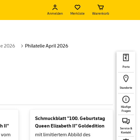
Anmelden
Merkliste
Warenkorb
lie 2026
Philatelie April 2026
Porto
Standorte
Häufige
Fragen
Schmuckblatt "100. Geburtstag
 II"
Queen Elizabeth II" Goldedition
Service &
Kontakt
" vom
mit limitiertem Abbild des