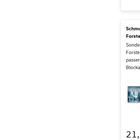
Schmu
Forste
Sonde
Forste
passe
Block
21