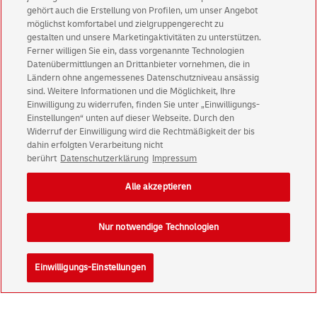
Immer informiert über exklusive Angebote und
gehört auch die Erstellung von Profilen, um unser Angebot
Aktionen - jetzt mit Vorteil
möglichst komfortabel und zielgruppengerecht zu
Privatkunden
sichern sich einen
5 € Gutschein
gestalten und unsere Marketingaktivitäten zu unterstützen.
Ferner willigen Sie ein, dass vorgenannte Technologien
für POSTSCAN!
Datenübermittlungen an Drittanbieter vornehmen, die in
Geschäftskunden
erhalten einen
5 € Gutschein
Ländern ohne angemessenes Datenschutzniveau ansässig
für Briefmarke individuell!
sind. Weitere Informationen und die Möglichkeit, Ihre
Einwilligung zu widerrufen, finden Sie unter „Einwilligungs-
Einstellungen“ unten auf dieser Webseite. Durch den
Zur Newsletter-Anmeldung
Widerruf der Einwilligung wird die Rechtmäßigkeit der bis
dahin erfolgten Verarbeitung nicht
berührt
Datenschutzerklärung
Impressum
Alle akzeptieren
© Sat Aug 08 01:16:49 CEST 2026 Deutsche Post AG
Impressum
Datenschutz
Nur notwendige Technologien
Einwilligungs-Einstellungen
Rechtliche Hinweise
Barrierefreiheit
Einwilligungs-Einstellungen