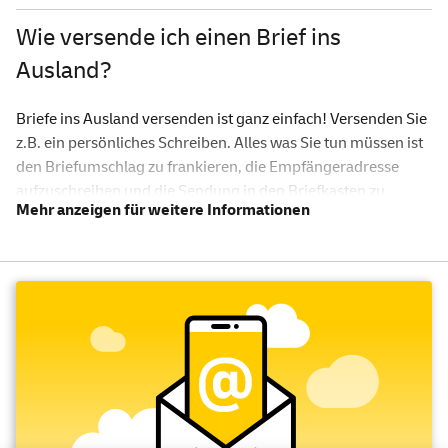
Wie versende ich einen Brief ins
Ausland?
Briefe ins Ausland versenden ist ganz einfach! Versenden Sie
z.B. ein persönliches Schreiben. Alles was Sie tun müssen ist
den Briefumschlag zu frankieren, die Empfängeradresse
aufzuschreiben und die Sendung in den Briefkasten zu
werfen.
Was kostet das Briefporto International?
Das Briefporto für einen Standardbrief International kostet
nur 1,25 Euro. Entsprechende Briefmarken können Sie ganz
einfach online als
Internetmarke
oder in einer unserer
Postfilialen erwerben. Wenn Sie häufiger Briefe international
versenden, bieten wir Ihnen praktische Briefmarkensets und
-rollen an. Außerdem können Sie sowohl online als auch in