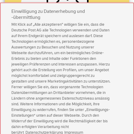
unseren Filialen weitere geeignete
Versandprodukte
, wie
Briefumschläge,
Kugelschreiber
oder Postkarten erwerben.
Einwilligung zu Datenerhebung und
-übermittlung
Wie groß und wie schwer darf ein
Mit Klick auf „Alle akzeptieren” willigen Sie ein, dass die
Standardbrief International sein?
Deutsche Post AG alle Technologien verwenden und Daten
Abonnieren Sie unseren Newsletter
auf Ihrem Endgerät speichern und auslesen darf. Diese
Technologien ermöglichen es, personenbezogene
Immer informiert über exklusive Angebote und
Im Standardversand International dürfen Sie weltweit nur
Auswertungen zu Besuchen und Nutzung unserer
Aktionen - jetzt mit Vorteil
rechteckige Umschläge mit einem Gewicht von bis zu 20g
Webseite durchzuführen, um ein bestmögliches Online-
Erlebnis zu bieten und Inhalte oder Funktionen den
versenden. Dies entspricht etwa drei DIN A4 Seiten oder zwei
Privatkunden
sichern sich einen
5 € Gutschein
jeweiligen Präferenzen und Interessen anzupassen. Hierzu
Theaterkarten mit einem Anschreiben.
für POSTSCAN!
gehört auch die Erstellung von Profilen, um unser Angebot
Geschäftskunden
erhalten einen
5 € Gutschein
möglichst komfortabel und zielgruppengerecht zu
Bitte berücksichtigen Sie dabei die Höchstmaße eines
gestalten und unsere Marketingaktivitäten zu unterstützen.
für Briefmarke individuell!
Standardbriefes: 23,5 x 12,5 x 0,5 cm (Länge x Breite x
Ferner willigen Sie ein, dass vorgenannte Technologien
Datenübermittlungen an Drittanbieter vornehmen, die in
Höhe). Im Standardversand International müssen
Ländern ohne angemessenes Datenschutzniveau ansässig
Zur Newsletter-Anmeldung
Briefumschläge im DIN lang Format oder DIN C6/5 Format
sind. Weitere Informationen und die Möglichkeit, Ihre
versendet werden. Es dürfen nur rechteckige Umschläge per
Einwilligung zu widerrufen, finden Sie unter „Einwilligungs-
Standardbrief versendet werden.
Einstellungen“ unten auf dieser Webseite. Durch den
Widerruf der Einwilligung wird die Rechtmäßigkeit der bis
dahin erfolgten Verarbeitung nicht
© Thu Aug 06 18:34:28 CEST 2026 Deutsche Post AG
berührt
Datenschutzerklärung
Impressum