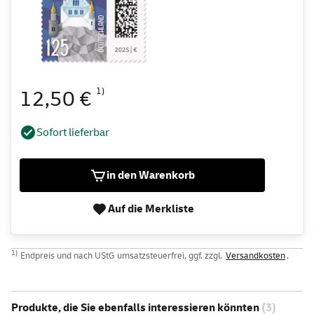
1)
12,50 €
Sofort lieferbar
in den Warenkorb
Auf die Merkliste
1)
Endpreis und nach UStG umsatzsteuerfrei, ggf. zzgl.
Versandkosten
.
Produkte, die Sie ebenfalls interessieren könnten
(3)