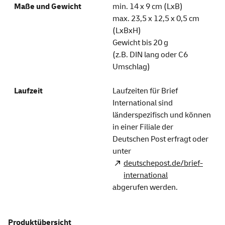
min. 14 x 9 cm (LxB)
max. 23,5 x 12,5 x 0,5 cm
(LxBxH)
Gewicht bis 20 g
(z.B. DIN lang oder C6
Umschlag)
Laufzeiten für Brief
International sind
länderspezifisch und können
in einer Filiale der
Deutschen Post erfragt oder
unter
deutschepost.de/brief-
international
abgerufen werden.
Produktübersicht