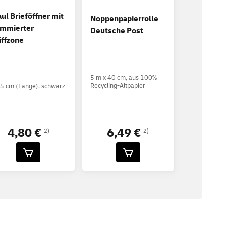
ul Brieföffner mit
Noppenpapierrolle
mmierter
Deutsche Post
iffzone
5 m x 40 cm, aus 100%
Recycling-Altpapier
5 cm (Länge), schwarz
6,49 €
4,80 €
2)
2)