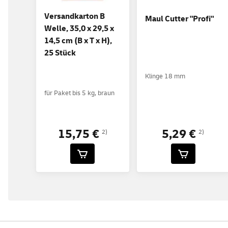
Versandkarton B
Maul Cutter "Profi"
Welle, 35,0 x 29,5 x
14,5 cm (B x T x H),
25 Stück
Klinge 18 mm
für Paket bis 5 kg, braun
5,29 €
15,75 €
2)
2)