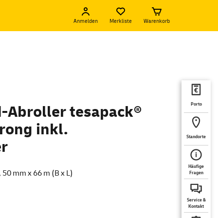
Anmelden
Merkliste
Warenkorb
Porto
-Abroller tesapack®
rong inkl.
Standorte
r
Häufige
, 50 mm x 66 m (B x L)
Fragen
Service &
Kontakt