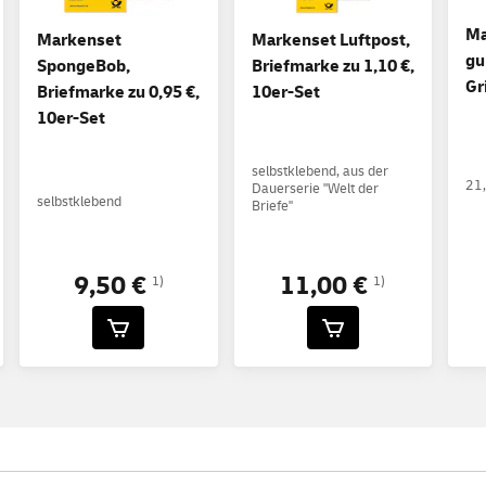
Ma
Markenset
Markenset Luftpost,
gu
SpongeBob,
Briefmarke zu 1,10 €,
Gr
Briefmarke zu 0,95 €,
10er-Set
10er-Set
selbstklebend, aus der
21,
Dauerserie "Welt der
selbstklebend
Briefe"
9,50 €
11,00 €
1)
1)