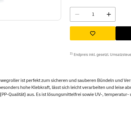
Menge
2)
Endpreis inkl. gesetzl. Umsatzsteuer
nwegroller ist perfekt zum sicheren und sauberen Bündeln und Ve
sonders hohe Klebkraft, lässt sich leicht verarbeiten und leise a
PP-Qualität) aus. Es ist lösungsmittelfrei sowie UV-, temperatur-