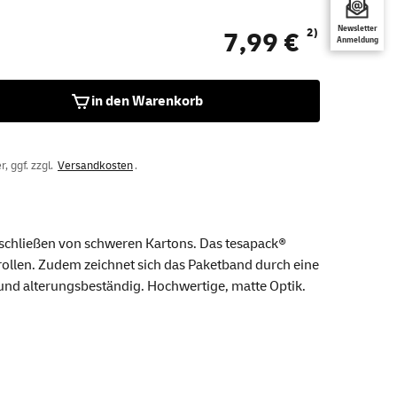
Newsletter
2)
7,99 €
Anmeldung
in den Warenkorb
, ggf. zzgl.
Versandkosten
.
rschließen von schweren Kartons. Das tesapack®
brollen. Zudem zeichnet sich das Paketband durch eine
 und alterungsbeständig. Hochwertige, matte Optik.