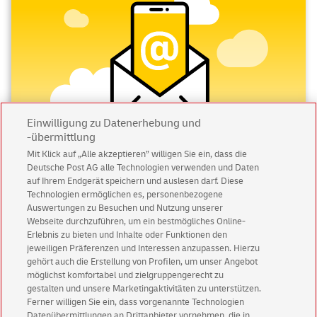
Einwilligung zu Datenerhebung und
-übermittlung
Mit Klick auf „Alle akzeptieren” willigen Sie ein, dass die
Deutsche Post AG alle Technologien verwenden und Daten
Abonnieren Sie unseren Newsletter
auf Ihrem Endgerät speichern und auslesen darf. Diese
Technologien ermöglichen es, personenbezogene
Immer informiert über exklusive Angebote und
Auswertungen zu Besuchen und Nutzung unserer
Aktionen - jetzt mit Vorteil
Webseite durchzuführen, um ein bestmögliches Online-
Erlebnis zu bieten und Inhalte oder Funktionen den
Privatkunden
sichern sich einen
5 € Gutschein
jeweiligen Präferenzen und Interessen anzupassen. Hierzu
für POSTSCAN!
gehört auch die Erstellung von Profilen, um unser Angebot
Geschäftskunden
erhalten einen
5 € Gutschein
möglichst komfortabel und zielgruppengerecht zu
gestalten und unsere Marketingaktivitäten zu unterstützen.
für Briefmarke individuell!
Ferner willigen Sie ein, dass vorgenannte Technologien
Datenübermittlungen an Drittanbieter vornehmen, die in