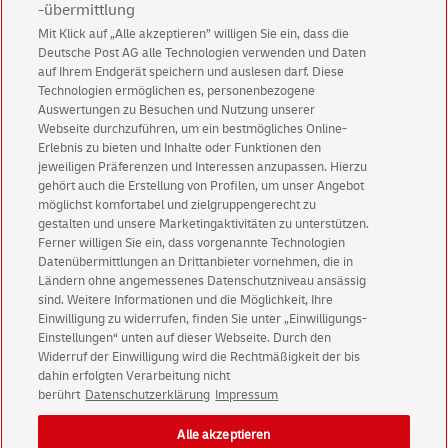
-übermittlung
Mit Klick auf „Alle akzeptieren” willigen Sie ein, dass die
Deutsche Post AG alle Technologien verwenden und Daten
Abonnieren Sie unseren Newsletter
auf Ihrem Endgerät speichern und auslesen darf. Diese
Technologien ermöglichen es, personenbezogene
Immer informiert über exklusive Angebote und
Auswertungen zu Besuchen und Nutzung unserer
Aktionen - jetzt mit Vorteil
Webseite durchzuführen, um ein bestmögliches Online-
Erlebnis zu bieten und Inhalte oder Funktionen den
Privatkunden
sichern sich einen
5 € Gutschein
jeweiligen Präferenzen und Interessen anzupassen. Hierzu
für POSTSCAN!
gehört auch die Erstellung von Profilen, um unser Angebot
Geschäftskunden
erhalten einen
5 € Gutschein
möglichst komfortabel und zielgruppengerecht zu
gestalten und unsere Marketingaktivitäten zu unterstützen.
für Briefmarke individuell!
Ferner willigen Sie ein, dass vorgenannte Technologien
Datenübermittlungen an Drittanbieter vornehmen, die in
Ländern ohne angemessenes Datenschutzniveau ansässig
Zur Newsletter-Anmeldung
sind. Weitere Informationen und die Möglichkeit, Ihre
Einwilligung zu widerrufen, finden Sie unter „Einwilligungs-
Einstellungen“ unten auf dieser Webseite. Durch den
Widerruf der Einwilligung wird die Rechtmäßigkeit der bis
dahin erfolgten Verarbeitung nicht
© Sun Aug 09 03:14:46 CEST 2026 Deutsche Post AG
berührt
Datenschutzerklärung
Impressum
Impressum
Datenschutz
Alle akzeptieren
Einwilligungs-Einstellungen
Rechtliche Hinweise