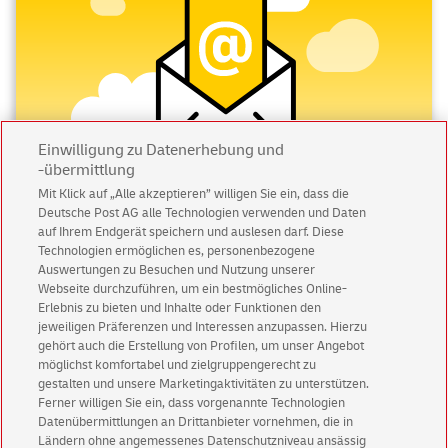
Einwilligung zu Datenerhebung und
-übermittlung
Mit Klick auf „Alle akzeptieren” willigen Sie ein, dass die
Deutsche Post AG alle Technologien verwenden und Daten
Abonnieren Sie unseren Newsletter
auf Ihrem Endgerät speichern und auslesen darf. Diese
Technologien ermöglichen es, personenbezogene
Immer informiert über exklusive Angebote und
Auswertungen zu Besuchen und Nutzung unserer
Aktionen - jetzt mit Vorteil
Webseite durchzuführen, um ein bestmögliches Online-
Erlebnis zu bieten und Inhalte oder Funktionen den
Privatkunden
sichern sich einen
5 € Gutschein
jeweiligen Präferenzen und Interessen anzupassen. Hierzu
für POSTSCAN!
gehört auch die Erstellung von Profilen, um unser Angebot
Geschäftskunden
erhalten einen
5 € Gutschein
möglichst komfortabel und zielgruppengerecht zu
gestalten und unsere Marketingaktivitäten zu unterstützen.
für Briefmarke individuell!
Ferner willigen Sie ein, dass vorgenannte Technologien
Datenübermittlungen an Drittanbieter vornehmen, die in
Ländern ohne angemessenes Datenschutzniveau ansässig
Zur Newsletter-Anmeldung