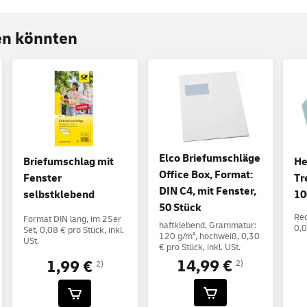
ren könnten
Elco Briefumschläge
Briefumschlag mit
He
Office Box, Format:
Fenster
Tr
DIN C4, mit Fenster,
selbstklebend
10
50 Stück
Rec
Format DIN lang, im 25er
haftklebend, Grammatur:
0,0
Set, 0,08 € pro Stück, inkl.
120 g/m², hochweiß, 0,30
USt.
€ pro Stück, inkl. USt.
14,99 €
1,99 €
2)
2)