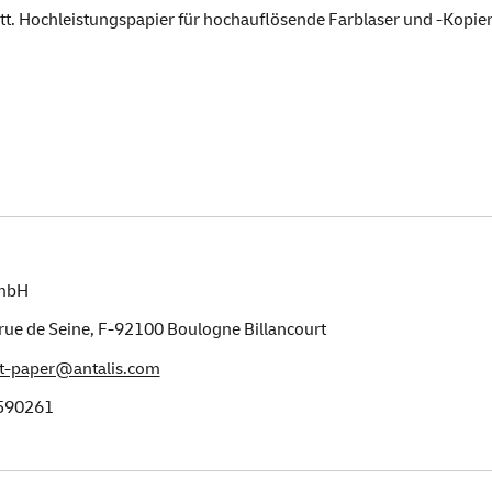
tt. Hochleistungspapier für hochauflösende Farblaser und -Kopier
GmbH
rue de Seine
,
F-92100
Boulogne Billancourt
t-paper@antalis.com
590261