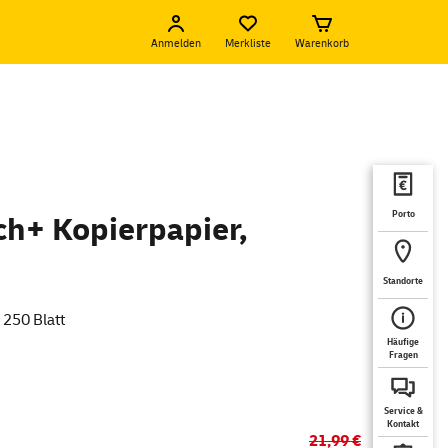
Anmelden
Merkliste
Warenkorb
Porto
ch+ Kopierpapier,
Standorte
 250 Blatt
Häufige
Fragen
Service &
Kontakt
21,99 €