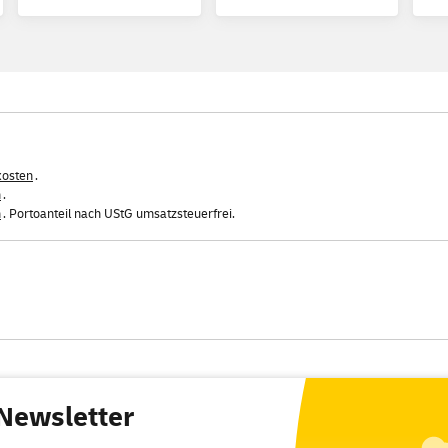
kosten
.
n
.
n
. Portoanteil nach UStG umsatzsteuerfrei.
Newsletter