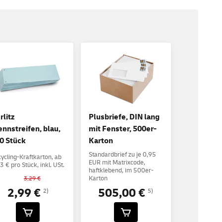
rlitz
Plusbriefe, DIN lang
ennstreifen, blau,
mit Fenster, 500er-
0 Stück
Karton
Standardbrief zu je 0,95
ycling-Kraftkarton, ab
EUR mit Matrixcode,
3 € pro Stück, inkl. USt.
haftklebend, im 500er-
Karton
3,29 €
2,99 €
505,00 €
2)
5)