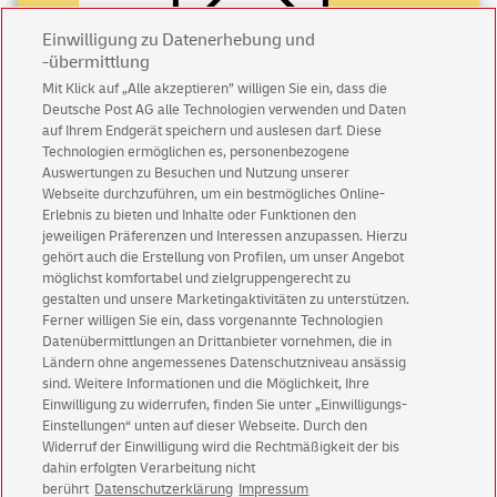
Einwilligung zu Datenerhebung und
-übermittlung
Mit Klick auf „Alle akzeptieren” willigen Sie ein, dass die
Deutsche Post AG alle Technologien verwenden und Daten
Abonnieren Sie unseren Newsletter
auf Ihrem Endgerät speichern und auslesen darf. Diese
Technologien ermöglichen es, personenbezogene
Immer informiert über exklusive Angebote und
Auswertungen zu Besuchen und Nutzung unserer
Aktionen - jetzt mit Vorteil
Webseite durchzuführen, um ein bestmögliches Online-
Erlebnis zu bieten und Inhalte oder Funktionen den
Privatkunden
sichern sich einen
5 € Gutschein
jeweiligen Präferenzen und Interessen anzupassen. Hierzu
für POSTSCAN!
gehört auch die Erstellung von Profilen, um unser Angebot
Geschäftskunden
erhalten einen
5 € Gutschein
möglichst komfortabel und zielgruppengerecht zu
gestalten und unsere Marketingaktivitäten zu unterstützen.
für Briefmarke individuell!
Ferner willigen Sie ein, dass vorgenannte Technologien
Datenübermittlungen an Drittanbieter vornehmen, die in
Ländern ohne angemessenes Datenschutzniveau ansässig
Zur Newsletter-Anmeldung
sind. Weitere Informationen und die Möglichkeit, Ihre
Einwilligung zu widerrufen, finden Sie unter „Einwilligungs-
Einstellungen“ unten auf dieser Webseite. Durch den
Widerruf der Einwilligung wird die Rechtmäßigkeit der bis
dahin erfolgten Verarbeitung nicht
© Sat Aug 08 16:27:16 CEST 2026 Deutsche Post AG
berührt
Datenschutzerklärung
Impressum