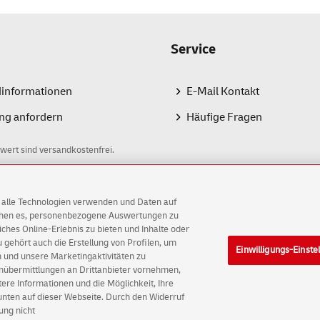
Service
dinformationen
E-Mail Kontakt
ng anfordern
Häufige Fragen
wert sind versandkostenfrei.
AG alle Technologien verwenden und Daten auf
ichen es, personenbezogene Auswertungen zu
hes Online-Erlebnis zu bieten und Inhalte oder
gehört auch die Erstellung von Profilen, um
Einwilligungs-Einste
AG
 und unsere Marketingaktivitäten zu
enübermittlungen an Drittanbieter vornehmen,
ellungen
Rechtliche Hinweise
Barrierefreiheit
re Informationen und die Möglichkeit, Ihre
 unten auf dieser Webseite. Durch den Widerruf
ung nicht