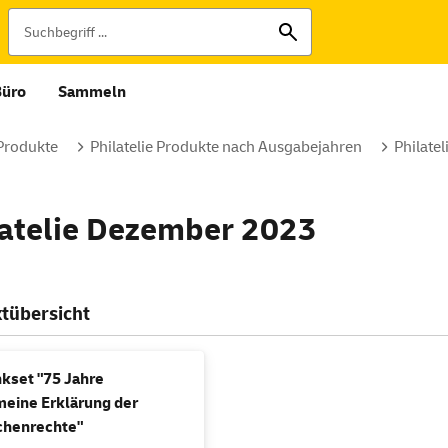
Büro
Sammeln
 Produkte
Philatelie Produkte nach Ausgabejahren
Philate
latelie Dezember 2023
tübersicht
kset "75 Jahre
meine Erklärung der
henrechte"