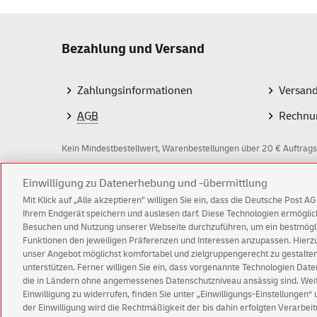
Bezahlung und Versand
Zahlungsinformationen
Versan
AGB
Rechnu
Kein Mindestbestellwert, Warenbestellungen über 20 € Auftrags
Einwilligung zu Datenerhebung und -übermittlung
Z
Mit Klick auf „Alle akzeptieren” willigen Sie ein, dass die Deutsche Post 
a
Ihrem Endgerät speichern und auslesen darf. Diese Technologien ermögl
Besuchen und Nutzung unserer Webseite durchzuführen, um ein bestmöglic
h
Funktionen den jeweiligen Präferenzen und Interessen anzupassen. Hierzu 
l
© Thu Aug 06 23:20:42 CEST 2026 Deutsche Post 
unser Angebot möglichst komfortabel und zielgruppengerecht zu gestalten
unterstützen. Ferner willigen Sie ein, dass vorgenannte Technologien Dat
Impressum
Datenschutz
Einwilligungs-Einst
m
die in Ländern ohne angemessenes Datenschutzniveau ansässig sind. Weite
Einwilligung zu widerrufen, finden Sie unter „Einwilligungs-Einstellungen“
e
der Einwilligung wird die Rechtmäßigkeit der bis dahin erfolgten Verarbeit