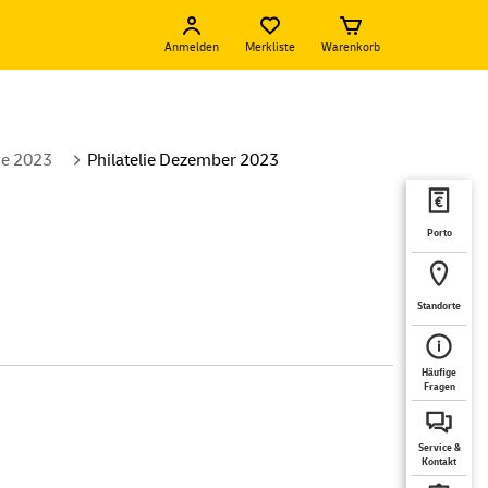
Anmelden
Merkliste
Warenkorb
lie 2023
Philatelie Dezember 2023
Porto
Standorte
Häufige
Fragen
Service &
Kontakt