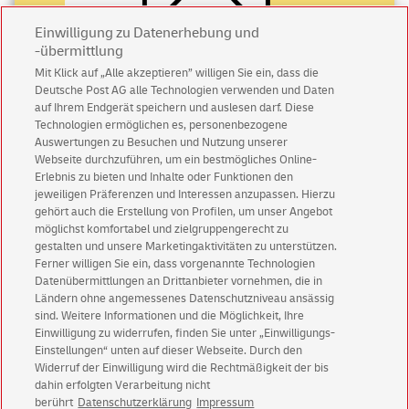
Einwilligung zu Datenerhebung und
-übermittlung
Mit Klick auf „Alle akzeptieren” willigen Sie ein, dass die
Deutsche Post AG alle Technologien verwenden und Daten
Abonnieren Sie unseren Newsletter
auf Ihrem Endgerät speichern und auslesen darf. Diese
Technologien ermöglichen es, personenbezogene
Immer informiert über exklusive Angebote und
Auswertungen zu Besuchen und Nutzung unserer
Aktionen - jetzt mit Vorteil
Webseite durchzuführen, um ein bestmögliches Online-
Erlebnis zu bieten und Inhalte oder Funktionen den
Privatkunden
sichern sich einen
5 € Gutschein
jeweiligen Präferenzen und Interessen anzupassen. Hierzu
für POSTSCAN!
gehört auch die Erstellung von Profilen, um unser Angebot
Geschäftskunden
erhalten einen
5 € Gutschein
möglichst komfortabel und zielgruppengerecht zu
gestalten und unsere Marketingaktivitäten zu unterstützen.
für Briefmarke individuell!
Ferner willigen Sie ein, dass vorgenannte Technologien
Datenübermittlungen an Drittanbieter vornehmen, die in
Ländern ohne angemessenes Datenschutzniveau ansässig
Zur Newsletter-Anmeldung
sind. Weitere Informationen und die Möglichkeit, Ihre
Einwilligung zu widerrufen, finden Sie unter „Einwilligungs-
Einstellungen“ unten auf dieser Webseite. Durch den
Widerruf der Einwilligung wird die Rechtmäßigkeit der bis
dahin erfolgten Verarbeitung nicht
© Fri Aug 07 05:09:50 CEST 2026 Deutsche Post AG
berührt
Datenschutzerklärung
Impressum