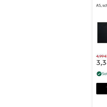
A5, sc
4,99 
3,
Sof