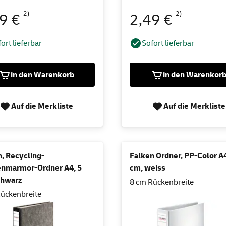
2)
2)
49 €
2,49 €
ort lieferbar
Sofort lieferbar
in den Warenkorb
in den Warenkor
Auf die Merkliste
Auf die Merkliste
, Recycling-
Falken Ordner, PP-Color A4
nmarmor-Ordner A4, 5
cm, weiss
chwarz
8 cm Rückenbreite
ückenbreite