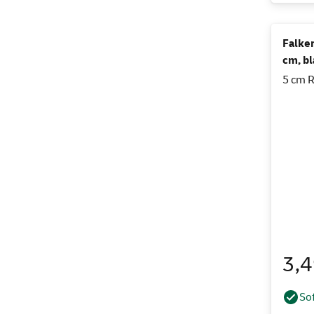
Falken
cm, bl
5 cm R
3,
Sof