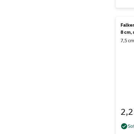
Falke
8 cm, 
7,5 cm
2,
Sof