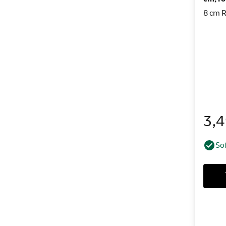
8 cm R
3,
Sof