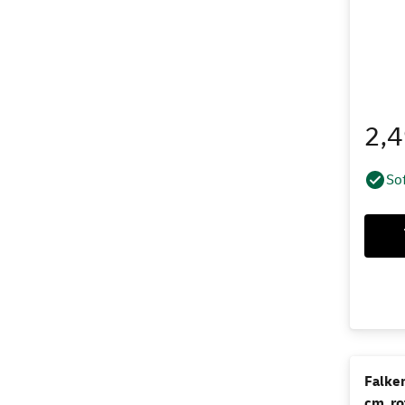
2,
Sof
Falken
cm, ro