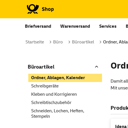
Briefversand
Warenversand
Services
Startseite
Büro
Büroartikel
Ordner, Abla
Ord
Büroartikel
Ordner, Ablagen, Kalender
Damit al
Schreibgeräte
Mit unse
Kleben und Korrigieren
Schreibtischzubehör
Produk
Schneiden, Lochen, Heften,
Stempeln
Idena