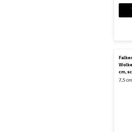
Falken
Wolke
cm, s
7,5 cm