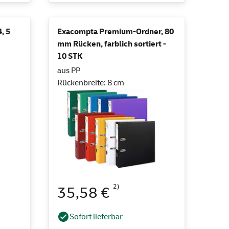
, 5
Exacompta Premium-Ordner, 80
mm Rücken, farblich sortiert -
10 STK
aus PP
Rückenbreite: 8 cm
2)
35,58 €
Sofort lieferbar