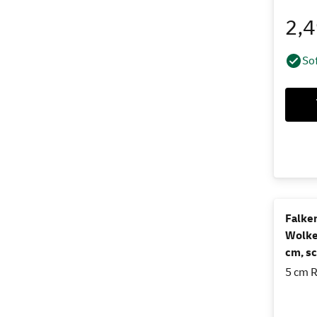
2,
Sof
Falken
Wolke
cm, s
5 cm R